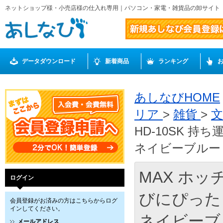
ネットショップ様・小売店様の仕入れ専用｜パソコン・家電・雑貨品の卸サイト
データダウンロード
新着商品
ランキング
あしなびHOME
リア
>
雑貨
>
HD-10SK 
ネイビーブルー H
MAX ホッ
ログイン
びにぴった
会員登録がお済みの方はこちらからログ
インしてください。
ネイビーブル
メールアドレス