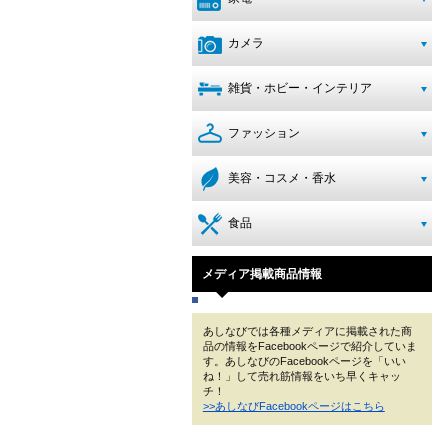
カメラ
雑貨・ホビー・インテリア
ファッション
美容・コスメ・香水
食品
メディア掲載商品情報
あしなびでは各種メディアに掲載された商
品の情報をFacebookページで紹介していま
す。あしなびのFacebookページを「いい
ね！」して売れ筋情報をいち早くキャッ
チ！
>>あしなびFacebookページはこちら