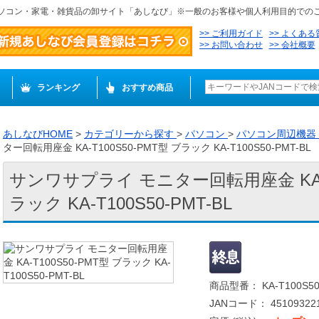
ソコン・家電・雑貨品の卸サイト「あしなび」※一般のお客様や個人利用目的での
ご利用ガイド
よくある
お問い合わせ
会社概要
ランキング
おすすめ商品
あしなびHOME
>
カテゴリーから探す
>
パソコン
>
パソコン周辺機器
ター回転用座金 KA-T100S50-PMT型 ブラック KA-T100S50-PMT-BL
サンワサプライ モニター回転用座金 KA-T1
ラック KA-T100S50-PMT-BL
商品型番： KA-T100S50
JANコード： 451093221