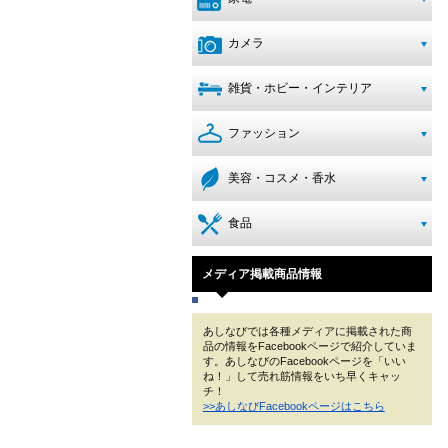
カメラ
雑貨・ホビー・インテリア
ファッション
美容・コスメ・香水
食品
メディア掲載商品情報
あしなびでは各種メディアに掲載された商
品の情報をFacebookページで紹介していま
す。あしなびのFacebookページを「いい
ね！」して売れ筋情報をいち早くキャッ
チ！
>>あしなびFacebookページはこちら