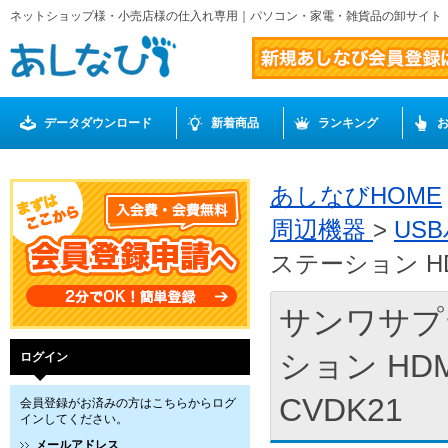
ネットショップ様・小売店様の仕入れ専用｜パソコン・家電・雑貨品の卸サイト
データダウンロード
新着商品
ランキング
あしなびHOME
周辺機器
>
US
ステーション HDM
サンワサプラ
ション HDM
ログイン
CVDK21
会員登録がお済みの方はこちらからログ
インしてください。
メールアドレス