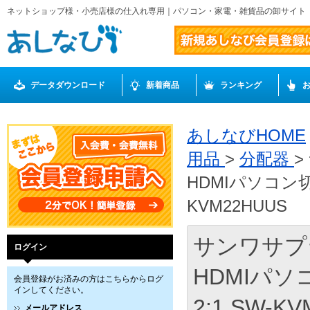
ネットショップ様・小売店様の仕入れ専用｜パソコン・家電・雑貨品の卸サイト
データダウンロード
新着商品
ランキング
あしなびHOME
用品
>
分配器
>
HDMIパソコン切
KVM22HUUS
サンワサプ
ログイン
HDMIパ
会員登録がお済みの方はこちらからログ
インしてください。
2:1 SW-K
メールアドレス