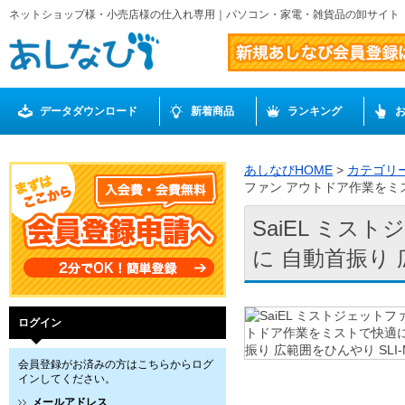
ネットショップ様・小売店様の仕入れ専用｜パソコン・家電・雑貨品の卸サイト
データダウンロード
新着商品
ランキング
あしなびHOME
>
カテゴリ
ファン アウトドア作業をミスト
SaiEL ミ
に 自動首振り 広
ログイン
会員登録がお済みの方はこちらからログ
インしてください。
メールアドレス