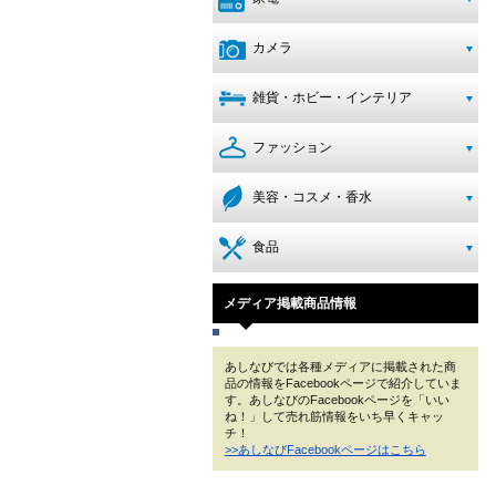
カメラ
雑貨・ホビー・インテリア
ファッション
美容・コスメ・香水
食品
メディア掲載商品情報
あしなびでは各種メディアに掲載された商
品の情報をFacebookページで紹介していま
す。あしなびのFacebookページを「いい
ね！」して売れ筋情報をいち早くキャッ
チ！
>>あしなびFacebookページはこちら