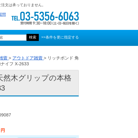
ご注文は承っておりません。
質問
>>条件を更に指定する
雑貨
>
アウトドア雑貨
> リッチボンド 角
フ X-2633
 天然木グリップの本格
3
9087
0 円