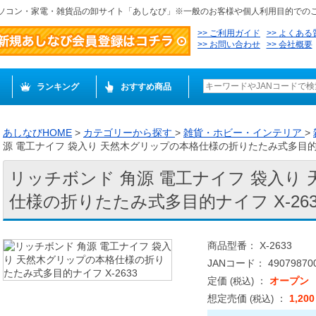
ソコン・家電・雑貨品の卸サイト「あしなび」※一般のお客様や個人利用目的での
ご利用ガイド
よくある
お問い合わせ
会社概要
ランキング
おすすめ商品
あしなびHOME
>
カテゴリーから探す
>
雑貨・ホビー・インテリア
>
源 電工ナイフ 袋入り 天然木グリップの本格仕様の折りたたみ式多目的ナイ
リッチボンド 角源 電工ナイフ 袋入り
仕様の折りたたみ式多目的ナイフ X-263
商品型番： X-2633
JANコード： 490798700
定価
：
オープン
(税込)
想定売価
：
1,20
(税込)