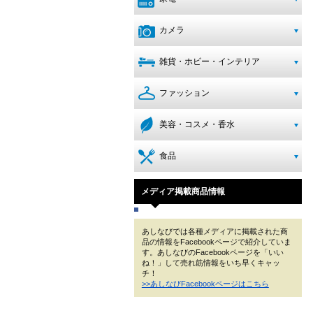
カメラ
雑貨・ホビー・インテリア
ファッション
美容・コスメ・香水
食品
メディア掲載商品情報
あしなびでは各種メディアに掲載された商
品の情報をFacebookページで紹介していま
す。あしなびのFacebookページを「いい
ね！」して売れ筋情報をいち早くキャッ
チ！
>>あしなびFacebookページはこちら