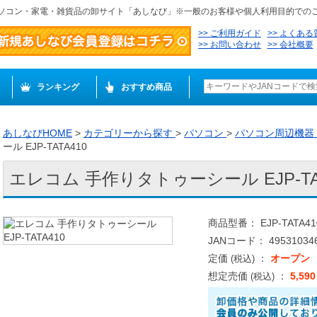
ソコン・家電・雑貨品の卸サイト「あしなび」※一般のお客様や個人利用目的での
ご利用ガイド
よくある
お問い合わせ
会社概要
ランキング
おすすめ商品
あしなびHOME
>
カテゴリーから探す
>
パソコン
>
パソコン周辺機器
ール EJP-TATA410
エレコム 手作りタトゥーシール EJP-TAT
商品型番： EJP-TATA41
JANコード： 495310346
定価
：
オープン
(税込)
想定売価
：
5,59
(税込)