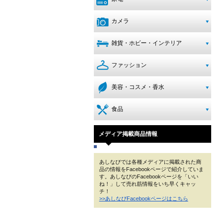
カメラ
雑貨・ホビー・インテリア
ファッション
美容・コスメ・香水
食品
メディア掲載商品情報
あしなびでは各種メディアに掲載された商
品の情報をFacebookページで紹介していま
す。あしなびのFacebookページを「いい
ね！」して売れ筋情報をいち早くキャッ
チ！
>>あしなびFacebookページはこちら