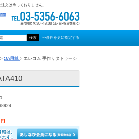
ご注文は承っておりません。
質問
>>条件を更に指定する
>
OA用紙
> エレコム 手作りタトゥーシ
A410
0
8924
0 円