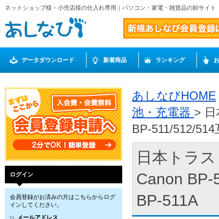
ネットショップ様・小売店様の仕入れ専用｜パソコン・家電・雑貨品の卸サイト
データダウンロード
新着商品
ランキング
あしなびHOME
池・充電器
> 日
BP-511/512/
日本トラスト
Canon BP
ログイン
BP-511A
会員登録がお済みの方はこちらからログ
インしてください。
メールアドレス