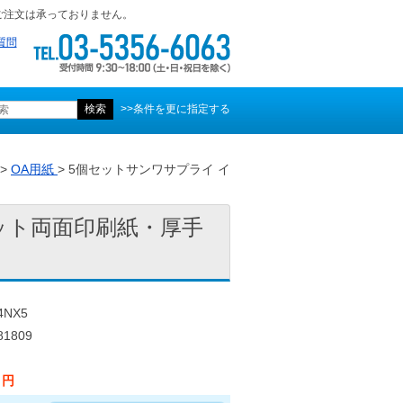
ご注文は承っておりません。
質問
>>条件を更に指定する
>
OA用紙
> 5個セットサンワサプライ イ
ット両面印刷紙・厚手
4NX5
1809
0 円