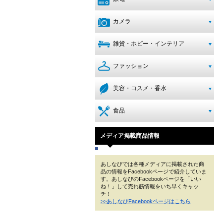
カメラ
雑貨・ホビー・インテリア
ファッション
美容・コスメ・香水
食品
メディア掲載商品情報
あしなびでは各種メディアに掲載された商
品の情報をFacebookページで紹介していま
す。あしなびのFacebookページを「いい
ね！」して売れ筋情報をいち早くキャッ
チ！
>>あしなびFacebookページはこちら