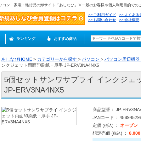
ソコン・家電・雑貨品の卸サイト「あしなび」※一般のお客様や個人利用目的での
ご利用ガイド
よくある
お問い合わせ
会社概要
ランキング
おすすめ商品
あしなびHOME
>
カテゴリーから探す
>
パソコン
>
パソコン周辺機器
ンクジェット両面印刷紙・厚手 JP-ERV3NA4NX5
5個セットサンワサプライ インクジェ
JP-ERV3NA4NX5
商品型番： JP-ERV3NA
JANコード： 458945298
定価
：
オープン
(税込)
想定売価
：
8,00
(税込)