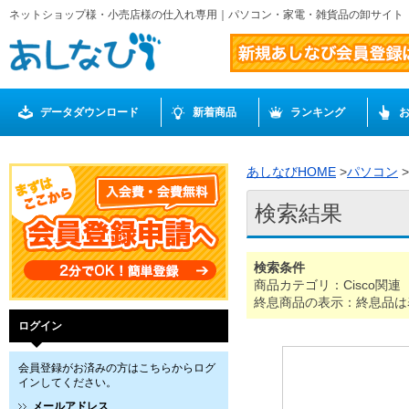
ネットショップ様・小売店様の仕入れ専用｜パソコン・家電・雑貨品の卸サイト
データダウンロード
新着商品
ランキング
あしなびHOME
>
パソコン
>
検索結果
検索条件
商品カテゴリ：Cisco関連
終息商品の表示：終息品は
ログイン
会員登録がお済みの方はこちらからログ
インしてください。
メールアドレス