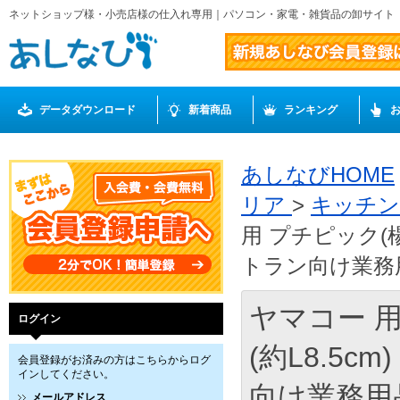
ネットショップ様・小売店様の仕入れ専用｜パソコン・家電・雑貨品の卸サイト
データダウンロード
新着商品
ランキング
あしなびHOME
リア
>
キッチ
用 プチピック(楊
トラン向け業務用品
ヤマコー 用
ログイン
(約L8.5
会員登録がお済みの方はこちらからログ
インしてください。
向け業務用品 
メールアドレス