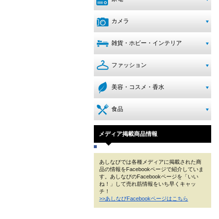
カメラ
雑貨・ホビー・インテリア
ファッション
美容・コスメ・香水
食品
メディア掲載商品情報
あしなびでは各種メディアに掲載された商
品の情報をFacebookページで紹介していま
す。あしなびのFacebookページを「いい
ね！」して売れ筋情報をいち早くキャッ
チ！
>>あしなびFacebookページはこちら