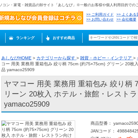
ソコン・家電・雑貨品の卸サイト「あしなび」※一般のお客様や個人利用目的での
ご利用ガイド
よくある
お問い合わせ
会社概要
ランキング
おすすめ商品
あしなびHOME
>
カテゴリーから探す
>
雑貨・ホビー・インテリア
>
コー 用美 業務用 重箱包み 絞り柄 75cm (約75×75cm) グリーン 
品 yamaco25909
ヤマコー 用美 業務用 重箱包み 絞り柄 75cm
リーン 20枚入 ホテル・旅館・レスト
yamaco25909
商品型番： yamaco259
JANコード： 498848425