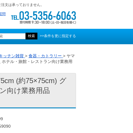
ご注文は承っておりません。
質問
>>条件を更に指定する
キッチン雑貨
>
食器・カトラリー
> ヤマ
20枚入 ホテル・旅館・レストラン向け業務用
 (約75×75cm) グ
ラン向け業務用品
09
9090